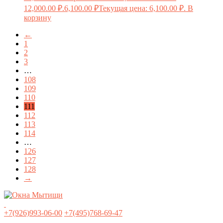
12,000.00 ₽.
6,100.00
₽
Текущая цена: 6,100.00 ₽.
В
корзину
←
1
2
3
…
108
109
110
111
112
113
114
…
126
127
128
→
+7(926)993-06-00
+7(495)768-69-47